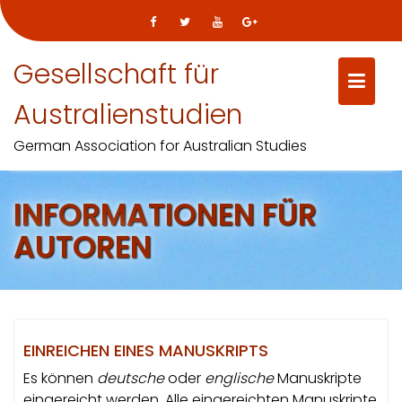
Skip
Gesellschaft für
to
content
Australienstudien
German Association for Australian Studies
INFORMATIONEN FÜR
AUTOREN
EINREICHEN EINES MANUSKRIPTS
Es können
deutsche
oder
englische
Manuskripte
eingereicht werden. Alle eingereichten Manuskripte