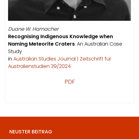
Duane W. Hamacher
Recognising Indigenous Knowledge when
Naming Meteorite Craters
. An Australian Case
Study
in
Australian Studies Journal | Zeitschrift für
Australienstudien 39/2024
PDF
NEUSTER BEITRAG