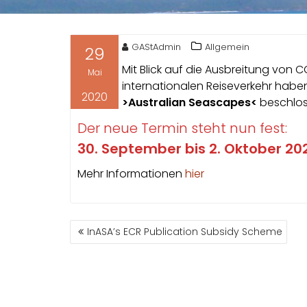
GAStAdmin
Allgemein
29
Mit Blick auf die Ausbreitung vo
Mai
internationalen Reiseverkehr habe
2020
>Australian Seascapes<
beschlos
Der neue Termin steht nun fest:
30. September bis 2. Oktober 20
Mehr Informationen
hier
BEITRAGSNAVIGATION
InASA’s ECR Publication Subsidy Scheme