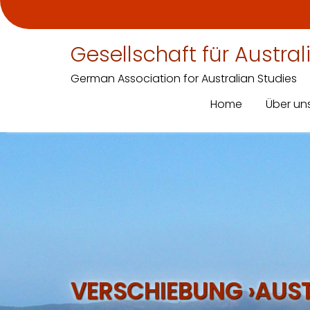
Gesellschaft für Austra
German Association for Australian Studies
Home
Über un
Skip
to
content
VERSCHIEBUNG ›AUSTR