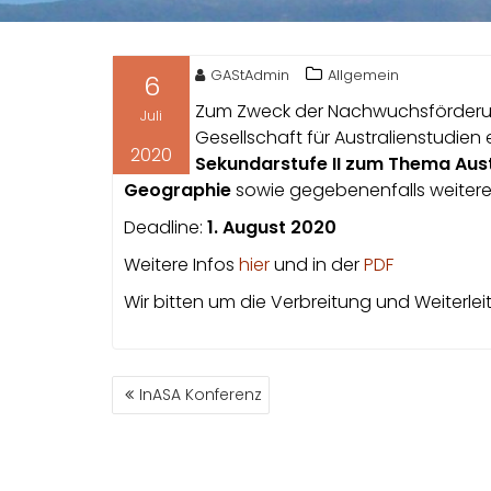
GAStAdmin
Allgemein
6
Zum Zweck der Nachwuchsförderung 
Juli
Gesellschaft für Australienstudien 
2020
Sekundarstufe II zum Thema Austr
Geographie
sowie gegebenenfalls weitere
Deadline:
1. August 2020
Weitere Infos
hier
und in der
PDF
Wir bitten um die Verbreitung und Weiterlei
BEITRAGSNAVIGATION
InASA Konferenz