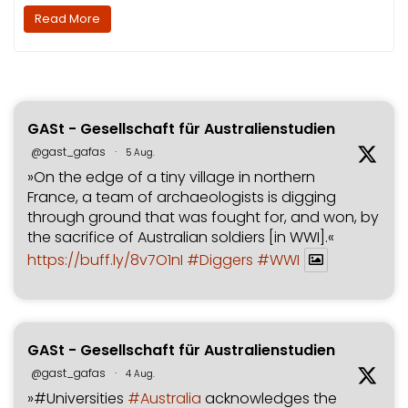
Read More
GASt - Gesellschaft für Australienstudien
@gast_gafas
·
5 Aug.
»On the edge of a tiny village in northern
France, a team of archaeologists is digging
through ground that was fought for, and won, by
the sacrifice of Australian soldiers [in WWI].«
https://buff.ly/8v7O1nI
#Diggers
#WWI
GASt - Gesellschaft für Australienstudien
@gast_gafas
·
4 Aug.
»#Universities
#Australia
acknowledges the