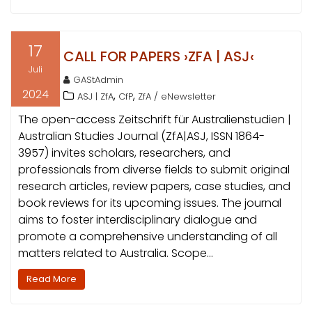
17
CALL FOR PAPERS ›ZFA | ASJ‹
Juli
GAStAdmin
2024
,
,
ASJ | ZfA
CfP
ZfA / eNewsletter
The open-access Zeitschrift für Australienstudien |
Australian Studies Journal (ZfA|ASJ, ISSN 1864-
3957) invites scholars, researchers, and
professionals from diverse fields to submit original
research articles, review papers, case studies, and
book reviews for its upcoming issues. The journal
aims to foster interdisciplinary dialogue and
promote a comprehensive understanding of all
matters related to Australia. Scope…
Read More