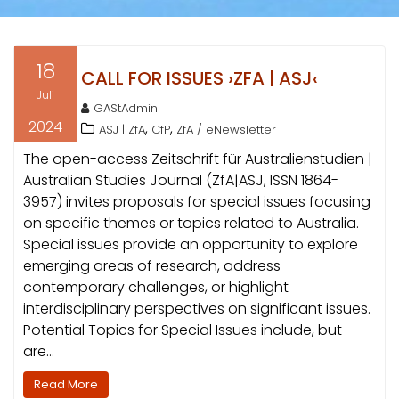
18
CALL FOR ISSUES ›ZFA | ASJ‹
Juli
GAStAdmin
2024
,
,
ASJ | ZfA
CfP
ZfA / eNewsletter
The open-access Zeitschrift für Australienstudien |
Australian Studies Journal (ZfA|ASJ, ISSN 1864-
3957) invites proposals for special issues focusing
on specific themes or topics related to Australia.
Special issues provide an opportunity to explore
emerging areas of research, address
contemporary challenges, or highlight
interdisciplinary perspectives on significant issues.
Potential Topics for Special Issues include, but
are…
Read More